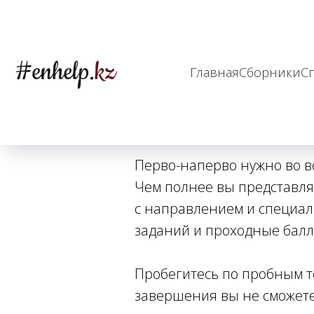
Company
С ч
Главная
Сборники
С
Перво-наперво нужно во вс
Чем полнее вы представляе
с направлением и специал
заданий и проходные балл
Пробегитесь по пробным те
завершения вы не сможете