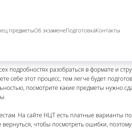
его начать подгот
пец предметы
Об экзамене
Подготовка
Контакты
ех подробностях разобраться в формате и стру
те себе этот процесс, тем легче будет подгото
ьностью, посмотрите какие предметы нужно сда
ы.
стам. На сайте НЦТ есть платные варианты по
 вернуться, чтобы посмотреть ошибки, поэтом