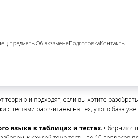
сборники есть и 
пец предметы
Об экзамене
Подготовка
Контакты
отличаются
ника. Два из них с правилами и тестами, два т
 теорию и подходят, если вы хотите разобрать
и с тестами рассчитаны на тех, у кого база уже
о языка в таблицах и тестах.
Сборник с п
збором, к каждой теме тесты по 10 вопросов п