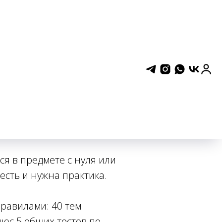
чем они
олько с тестами.
ся в предмете с нуля или
 есть и нужна практика.
равилами: 40 тем
люс 5 общих тестов по