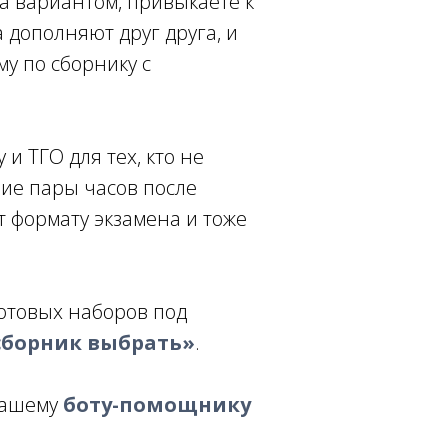
а вариантом, привыкаете к
а дополняют друг друга, и
му по сборнику с
и ТГО для тех, кто не
ние пары часов после
т формату экзамена и тоже
готовых наборов под
сборник выбрать»
.
 нашему
боту-помощнику