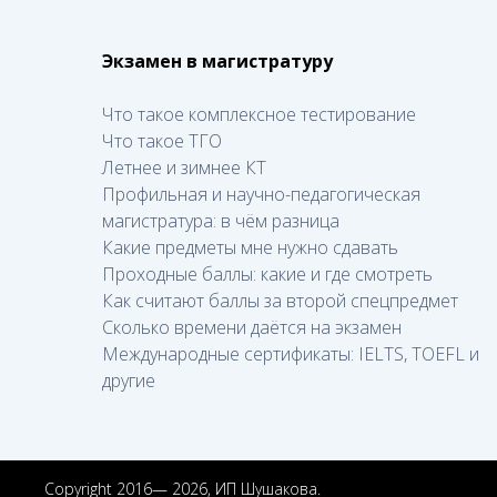
Экзамен в магистратуру
Что такое комплексное тестирование
Что такое ТГО
Летнее и зимнее КТ
Профильная и научно-педагогическая
магистратура: в чём разница
Какие предметы мне нужно сдавать
Проходные баллы: какие и где смотреть
Как считают баллы за второй спецпредмет
Сколько времени даётся на экзамен
Международные сертификаты: IELTS, TOEFL и
другие
Copyright 2016— 2026, ИП Шушакова.