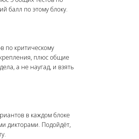
й балл по этому блоку.
ов по критическому
акрепления, плюс общие
ела, а не наугад, и взять
ариантов в каждом блоке
ми дикторами. Подойдёт,
у.